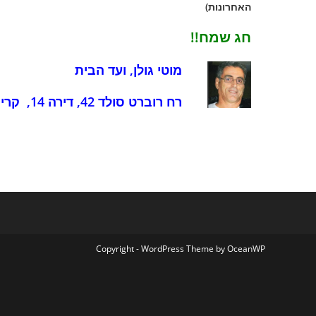
האחרונות)
חג שמח!!
מוטי גולן, ועד הבית
רח רוברט סולד 42, דירה 14
,
קרית
Copyright - WordPress Theme by OceanWP