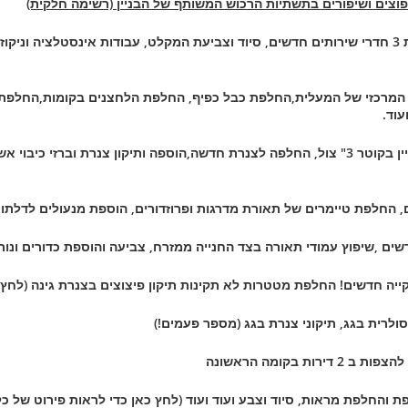
פוצים ושיפורים בתשתיות הרכוש המשותף של הבניין (רשימה חלקית)
שיפוץ כללי של המקלט – חיפוי קרמיקה בכל המקלט,הקמת 3 חדרי שירותים חדשים, סיוד וצביעת המקלט, 
מרכזי של המעלית,החלפת כבל כפיף, החלפת הלחצנים בקומות,החלפת מא
עוד.
בנייה מחדש של ראש מערכת של הצנרת הראשית של הבניין בקוטר 3" צול, החלפה לצנרת חדשה,הוספה
ם, החלפת טיימרים של תאורת מדרגות ופרוזדורים, הוספת מנעולים לדלת
ם ,שיפוץ עמודי תאורה בצד החנייה ממזרח, צביעה והוספת כדורים ונורות
ייה
חדשים! החלפת מטטרות לא תקינות תיקון פיצוצים בצנרת גינה (לחץ
פת והחלפת מראות, סיוד וצבע ועוד ועוד
(לחץ כאן כדי לראות פירוט של כל