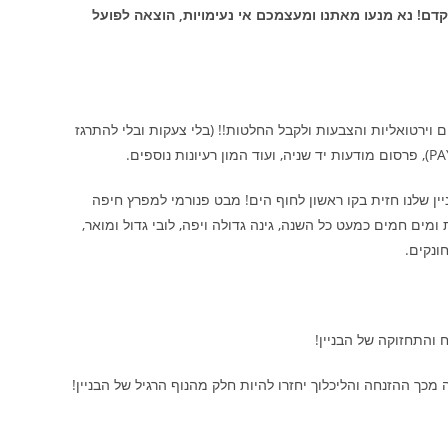
קדם!
נא מנעו מאתנו ומעצמכם אי נעימויות, הוצאה לפועל
וירטואליות והצבעות ולקבל החלטות!! (בלי צעקות ובלי להתרגז
ין שלנו חזית בקו ראשון לחוף הים! מבט פנורמי למפרץ חיפה
ם מסביב לבניין, מערכת סולארית מרכזית ומים חמים כמעט כל השנה, גינה גדולה ויפה, לובי גדול ומואר,
ונקים.
ך ההזנחה והליכלוך יחזרו להיות חלק מהנוף הרגיל של הבניין!