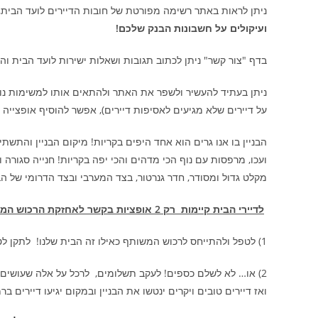
ניתן לראות באתר רשימה מפורטת של חובות הדיירים לועד הבית,
ועיקולים על חשבונות הבנק שלכם!
בדף "צור קשר" ניתן לכתוב תגובות ושאלות ישירות לועד הבית ו
ניתן בעתיד להעשיר ולשפר את האתר ולהתאים אותו למשימות נוספ
על דיירים שלא מגיעים לאסיפות דיירים), אפשר להוסיף אופצייה לתשלום מיסי ועד הבית בכרט
הבניין בו אנו גרים הוא אחד היפים בקריות! מיקום הבניין והתש
מקלט גדול ומסודר, חדר גנרטור, בצד המערבי ובצד הדרומי של הבנ
לדיירי הבית קיימות רק 2 אופציות בקשר לאחזקת הרכוש המשותף!
1) לטפל ולהתייחס לרכוש המשותף כאילו זה הבית שלנו! לתקן לטפח ולתחזק להוסיף ולשפר בלי הפסקה!! לשלם את חלקם בזמן בעלות הטיפוח והתחזוקה של הבניין!
2) או… לא לשלם כספים! לעקב תשלומים, לרכל על אלה שעושים מ
ואז דיירים טובים ויקרים ינטשו את הבניין ובמקום יגיעו דיירים בר