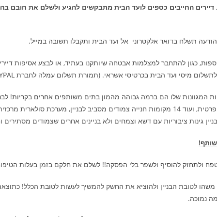
דיירים החייבים כספים לועד הבית מתבקשים להגיע ולשלם את חובם בה
ההודעה תשלח בדואר אלקטרוני אל ועד הבית ותקבלו תשובה במייל.
ות, כגון להתחבר למצלמות אבטחה שיותקנו בעתיד, או לבצע אסיפות דיירים 
יסי אשראי. (תמורת תשלום עמלה לחברת PAYPAL), פרסום מודעות יד שניה, ועוד המון רעיונות נוספים.
תיות המגוונות שלו הם ברמה גבוהה מהמון בתים משותפים אחרים בקריות! לבני
ועכו, מרפסות עם נוף הכי מדהים והכי יפה בקריות! חנייה סגורה ופרטית, ועוד 14 מקומות חנייה צמודי
יין גינות ציבוריות עם דשא וצמחים ולא בניינים אחרים שצמודים מסתירים וח
שהו לטובת הבניין ולהוציא את החשק להמשיך לעשות לטובת הכלל! כתוצאה מכ
מה נמוכה.