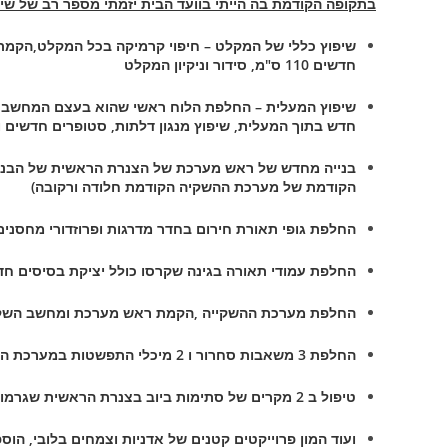
בתקופה הקודמת בה הייתי בוועד הבית יזמתי מספר רב של שי
חדשים 110 ס"מ, סידור וניקיון המקלט
שיפוץ המעלית – החלפת הלוח ראשי שהוא בעצם המחשב ה
חדש בתוך המעלית, שיפוץ מנגון דלתות, סטופרים חדשים ו
הקודמת של מערכת ההשקיה הקודמת חלודה ורקובה)
החלפת גופי תאורת חירום בחדר מדרגות ופרוזדורי מחסני
החלפת עמודי תאורה בגינה שקרסו כולל יציקת בסיסים חדשי
החלפת מערכת ההשקייה ,הקמת ראש מערכת ומחשב השק
החלפת 3 משאבות סחרור ו 2 מיכלי התפשטות במערכת הסולרית בגג, תיקוני צנרת בגג (מספר פעמים!)
טיפול ב 2 מקרים של סתימות ביוב בצנרת הראשית שגרמו להצפות ב 2 דירות בקומה הראשונה
ועוד המון פרוייקטים קטנים של אדניות וצמחים בלובי, הוס