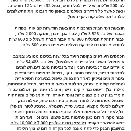
לפי 200 ש"לחודש לדייר לכל חודש, כפול 32 דיירים ל 12 חודשים.
(זאת כאשר כל הדיירים משלמים באופן סדיר ובזמן את התשלומים
שלהם! מה שלא קורה אף פעם!)
הוצאות ועד הבית מורכבות מהוצאות חודשיות קבועות וצפויות
בגובה של כ – 3,526 ש"ח, עבור גנן, חצרן, ומנקה 2,000 ש"ח,
עבור תחזוקת המעלית 860 ש"ח,עבור חברת חשמל כ כ 600 ש"ח
לחודש + מהנדס לבדיקת מעלית פעמיים בשנה 800 ש"ח .
הכספים העודפים בקופת הועד בכל שנה בסכום ממוצע (במצב
אופטימלי כאשר כל הדיירים משלמים!) של כ – 34,488 ש"ח
מיועדים עבור : ביטוח הבניין צד ג' וביטוח מעבידים,תשלומים
לתרבות הדיור, רכישת חומרי ניקוי, טיפול בהצפות ביוב ופיצוץ
צינורות מים וניקיון לאחר ההצפות, טיפול במערכת הסולארית
(החלפת קולטים ישנים, החלפת משאבות סחרור, מיכל התפשטות,
נזילות וכו'), ריסוס נגד ג'וקים, דישון וזיבול הגינה, וכן תשלום עבור
חומרי בניין שונים כגון נורות וגופי תאורה, ידיות מנעולים ומפתחות
ושכפול מפתחות לדלתות, צבעים סיד ומברשות, עמלות בנק,
תשלום לבעלי מקצוע: צבעי, סייד, חשמלאי, אינסטלטור, מנעולן
וכו',לאחר כל ההוצאות האלה הכסף הנותר בקופה נחסך ונשמר
עבור מקרי חירום כגון סתימות ביוב פיצוצי מים וכו'. ועד הבית
דואג להשאיר בקופה
כל הזמן סכום של בין 7,000 ל 10,000 ש"ח
בחשבון הבנק כדי לתת מענה לכל מקרה חירום שיצוץ חלילה!